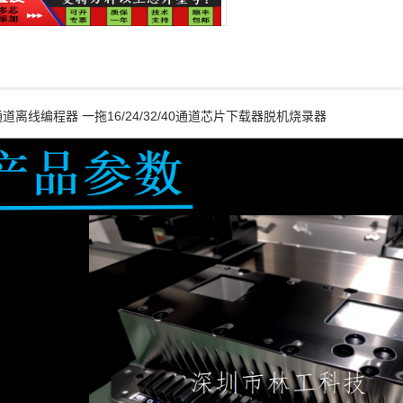
道离线编程器 一拖16/24/32/40通道芯片下载器脱机烧录器